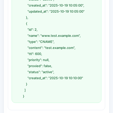
"created_at": "2025-10-19 10:05:00",
"updated_at": "2025-10-19 10:05:00"
},
{
"id": 2,
"name": "www.test.example.com",
"type": "CNAME",
"content": "test.example.com",
"ttl": 600,
"priority": null,
"proxied": false,
"status": "active",
"created_at": "2025-10-19 10:10:00"
}
]
}