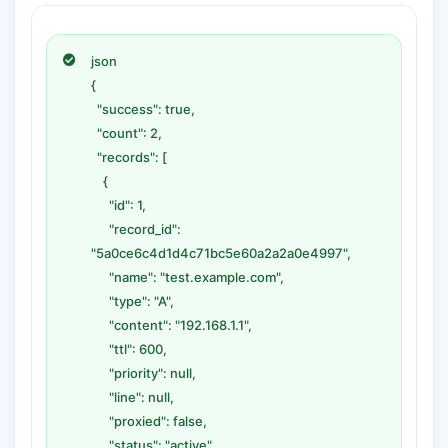
json
{
"success": true,
"count": 2,
"records": [
{
"id": 1,
"record_id":
"5a0ce6c4d1d4c71bc5e60a2a2a0e4997",
"name": "test.example.com",
"type": "A",
"content": "192.168.1.1",
"ttl": 600,
"priority": null,
"line": null,
"proxied": false,
"status": "active",