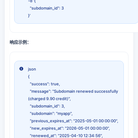
-d '{
"subdomain_id": 3
}'
响应示例：
json
{
"success": true,
"message": "Subdomain renewed successfully
(charged 9.90 credit)",
"subdomain_id": 3,
"subdomain": "myapp",
"previous_expires_at": "2025-05-01 00:00:00",
"new_expires_at": "2026-05-01 00:00:00",
"renewed_at": "2025-04-10 12:34:56",