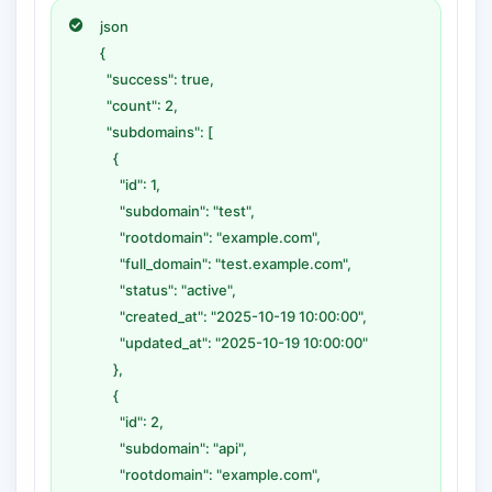
json
{
"success": true,
"count": 2,
"subdomains": [
{
"id": 1,
"subdomain": "test",
"rootdomain": "example.com",
"full_domain": "test.example.com",
"status": "active",
"created_at": "2025-10-19 10:00:00",
"updated_at": "2025-10-19 10:00:00"
},
{
"id": 2,
"subdomain": "api",
"rootdomain": "example.com",