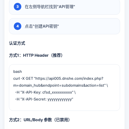
在左侧导航栏找到"API管理"
点击"创建API密钥"
认证方式
方式1：HTTP Header（推荐）
bash
curl -X GET "https://api005.dnshe.com/index.php?
m=domain_hub&endpoint=subdomains&action=list" \
-H "X-API-Key: cfsd_xxxxxxxxxx" \
-H "X-API-Secret: yyyyyyyyyyyy"
方式2：URL/Body 参数（已禁用）