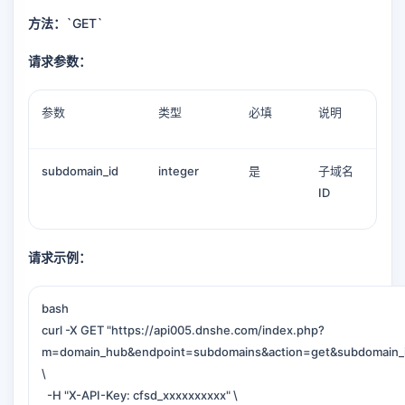
方法：
`GET`
请求参数：
参数
类型
必填
说明
subdomain_id
integer
是
子域名
ID
请求示例：
bash
curl -X GET "https://api005.dnshe.com/index.php?
m=domain_hub&endpoint=subdomains&action=get&subdomain_
\
-H "X-API-Key: cfsd_xxxxxxxxxx" \