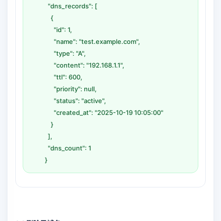
"dns_records": [
{
"id": 1,
"name": "test.example.com",
"type": "A",
"content": "192.168.1.1",
"ttl": 600,
"priority": null,
"status": "active",
"created_at": "2025-10-19 10:05:00"
}
],
"dns_count": 1
}