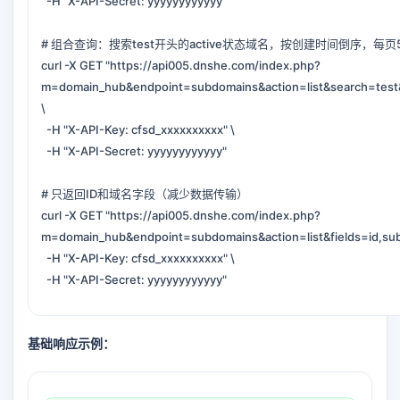
-H "X-API-Secret: yyyyyyyyyyyy"
# 组合查询：搜索test开头的active状态域名，按创建时间倒序，每页
curl -X GET "https://api005.dnshe.com/index.php?
m=domain_hub&endpoint=subdomains&action=list&search=test&
\
-H "X-API-Key: cfsd_xxxxxxxxxx" \
-H "X-API-Secret: yyyyyyyyyyyy"
# 只返回ID和域名字段（减少数据传输）
curl -X GET "https://api005.dnshe.com/index.php?
m=domain_hub&endpoint=subdomains&action=list&fields=id,sub
-H "X-API-Key: cfsd_xxxxxxxxxx" \
-H "X-API-Secret: yyyyyyyyyyyy"
基础响应示例：