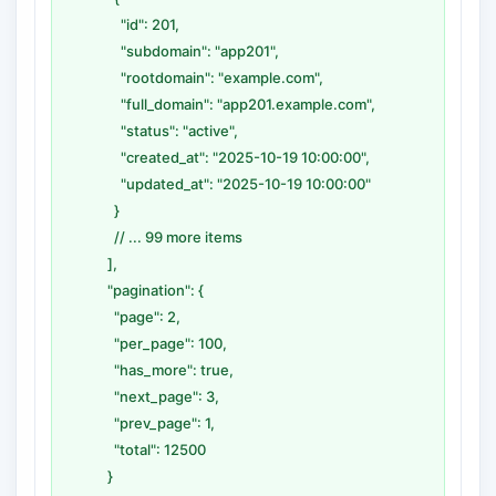
"id": 201,
"subdomain": "app201",
"rootdomain": "example.com",
"full_domain": "app201.example.com",
"status": "active",
"created_at": "2025-10-19 10:00:00",
"updated_at": "2025-10-19 10:00:00"
}
// ... 99 more items
],
"pagination": {
"page": 2,
"per_page": 100,
"has_more": true,
"next_page": 3,
"prev_page": 1,
"total": 12500
}