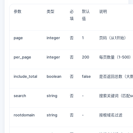
参数
类型
必
默认
说明
填
值
page
integer
否
1
页码（从1开始）
per_page
integer
否
200
每页数量（1-500）
include_total
boolean
否
false
是否返回总数（大
search
string
否
-
搜索关键词（匹配subd
rootdomain
string
否
-
按根域名过滤