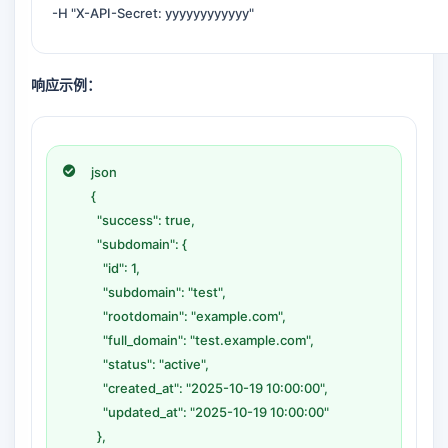
-H "X-API-Secret: yyyyyyyyyyyy"
响应示例：
json
{
"success": true,
"subdomain": {
"id": 1,
"subdomain": "test",
"rootdomain": "example.com",
"full_domain": "test.example.com",
"status": "active",
"created_at": "2025-10-19 10:00:00",
"updated_at": "2025-10-19 10:00:00"
},