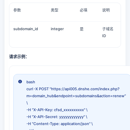
参数
类型
必填
说明
subdomain_id
integer
是
子域名
ID
请求示例：
bash
curl -X POST "https://api005.dnshe.com/index.php?
m=domain_hub&endpoint=subdomains&action=renew"
\
-H "X-API-Key: cfsd_xxxxxxxxxx" \
-H "X-API-Secret: yyyyyyyyyyyy" \
-H "Content-Type: application/json" \