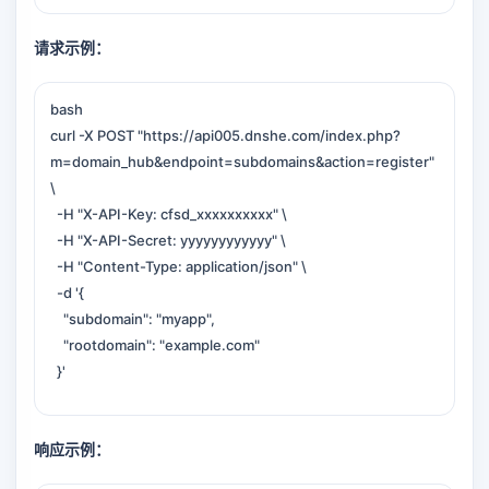
请求示例：
bash
curl -X POST "https://api005.dnshe.com/index.php?
m=domain_hub&endpoint=subdomains&action=register"
\
-H "X-API-Key: cfsd_xxxxxxxxxx" \
-H "X-API-Secret: yyyyyyyyyyyy" \
-H "Content-Type: application/json" \
-d '{
"subdomain": "myapp",
"rootdomain": "example.com"
}'
响应示例：