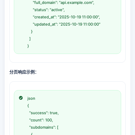
"full_domain": "api.example.com",
"status": "active",
"created_at": "2025-10-19 11:00:00",
"updated_at": "2025-10-19 11:00:00"
}
]
}
分页响应示例：
json
{
"success": true,
"count": 100,
"subdomains": [
{