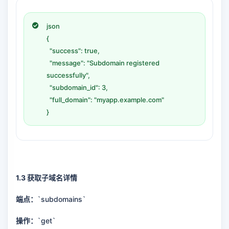
json
{
"success": true,
"message": "Subdomain registered
successfully",
"subdomain_id": 3,
"full_domain": "myapp.example.com"
}
1.3 获取子域名详情
端点：
`subdomains`
操作：
`get`