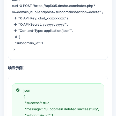
curl -X POST "https://api005.dnshe.com/index.php?
m=domain_hub&endpoint=subdomains&action=delete" \
-H "X-API-Key: cfsd_xxxxxxxxxx" \
-H "X-API-Secret: yyyyyyyyyyyy" \
-H "Content-Type: application/json" \
-d '{
"subdomain_id": 1
}'
响应示例：
json
{
"success": true,
"message": "Subdomain deleted successfully",
"subdomain_id": 1,