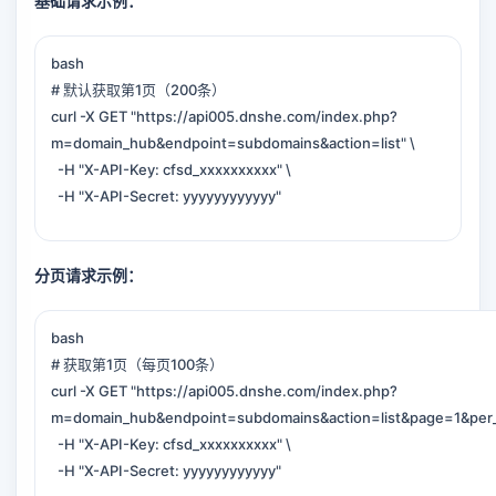
基础请求示例：
bash
# 默认获取第1页（200条）
curl -X GET "https://api005.dnshe.com/index.php?
m=domain_hub&endpoint=subdomains&action=list" \
-H "X-API-Key: cfsd_xxxxxxxxxx" \
-H "X-API-Secret: yyyyyyyyyyyy"
分页请求示例：
bash
# 获取第1页（每页100条）
curl -X GET "https://api005.dnshe.com/index.php?
m=domain_hub&endpoint=subdomains&action=list&page=1&per
-H "X-API-Key: cfsd_xxxxxxxxxx" \
-H "X-API-Secret: yyyyyyyyyyyy"