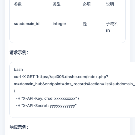
参数
类型
必填
说明
subdomain_id
integer
是
子域名
ID
请求示例：
bash
curl -X GET "https://api005.dnshe.com/index.php?
m=domain_hub&endpoint=dns_records&action=list&subdomain_
\
-H "X-API-Key: cfsd_xxxxxxxxxx" \
-H "X-API-Secret: yyyyyyyyyyyy"
响应示例：