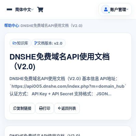
简体中文
账户管理
展
开
或
帮助中心
DNSHE免费域名API使用文档（V2.0)
收
用户中心
起
导
航
知识库
文档版本: v2.0
产品服务
DNSHE免费域名API使用文档
免费域名
HOT
（V2.0)
客户支持
DNSHE免费域名API使用文档（V2.0) 基本信息 API地址：
`https://api005.dnshe.com/index.php?m=domain_hub`
文档中心
认证方式： API Key + API Secret 支持格式： JSON...
最新公告
复制链接
打印
返回列表
推广返利
DNSHE免费域名API使用文档（V2.0)