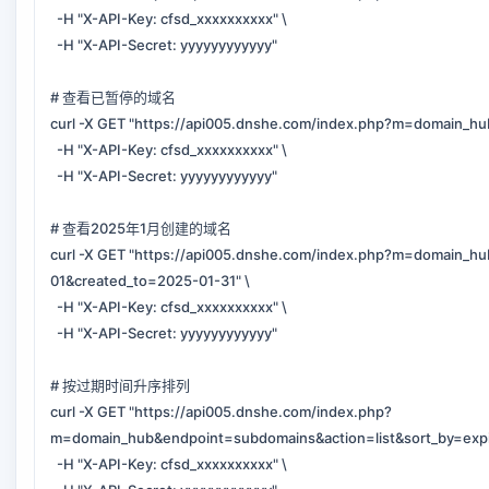
-H "X-API-Key: cfsd_xxxxxxxxxx" \
-H "X-API-Secret: yyyyyyyyyyyy"
# 查看已暂停的域名
curl -X GET "https://api005.dnshe.com/index.php?m=domain_h
-H "X-API-Key: cfsd_xxxxxxxxxx" \
-H "X-API-Secret: yyyyyyyyyyyy"
# 查看2025年1月创建的域名
curl -X GET "https://api005.dnshe.com/index.php?m=domain_h
01&created_to=2025-01-31" \
-H "X-API-Key: cfsd_xxxxxxxxxx" \
-H "X-API-Secret: yyyyyyyyyyyy"
# 按过期时间升序排列
curl -X GET "https://api005.dnshe.com/index.php?
m=domain_hub&endpoint=subdomains&action=list&sort_by=expir
-H "X-API-Key: cfsd_xxxxxxxxxx" \