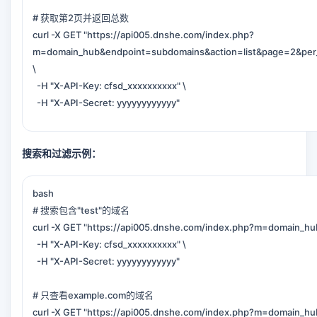
# 获取第2页并返回总数
curl -X GET "https://api005.dnshe.com/index.php?
m=domain_hub&endpoint=subdomains&action=list&page=2&per_
\
-H "X-API-Key: cfsd_xxxxxxxxxx" \
-H "X-API-Secret: yyyyyyyyyyyy"
搜索和过滤示例：
bash
# 搜索包含"test"的域名
curl -X GET "https://api005.dnshe.com/index.php?m=domain_hu
-H "X-API-Key: cfsd_xxxxxxxxxx" \
-H "X-API-Secret: yyyyyyyyyyyy"
# 只查看example.com的域名
curl -X GET "https://api005.dnshe.com/index.php?m=domain_h