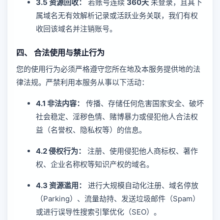
3.5 资源回收：
若账号连续
360天
未登录，且其下
属域名无有效解析记录或活跃业务关联，我们有权
收回该域名并注销账号。
四、 合法使用与禁止行为
您的使用行为必须严格遵守您所在地及本服务提供地的法
律法规。严禁利用本服务从事以下活动：
4.1 非法内容：
传播、存储任何危害国家安全、破坏
社会稳定、淫秽色情、赌博暴力或侵犯他人合法权
益（名誉权、隐私权等）的信息。
4.2 侵权行为：
注册、使用侵犯他人商标权、著作
权、企业名称权等知识产权的域名。
4.3 资源滥用：
进行大规模自动化注册、域名停放
（Parking）、流量劫持、发送垃圾邮件（Spam）
或进行误导性搜索引擎优化（SEO）。