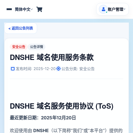
简体中文
账户管理
展
开
或
收
< 返回公告列表
用户中心
起
导
航
产品服务
安全公告
公告详情
DNSHE 域名使用服务条款
免费域名
HOT
发布时间: 2025-12-20
公告分类: 安全公告
客户支持
文档中心
最新公告
DNSHE 域名服务使用协议 (ToS)
推广返利
最近更新日期：2025年12月20日
欢迎使用由
DNSHE
（以下简称“我们”或“本平台”）提供的